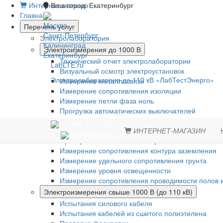
Интернет-магазин
Ваш город:
Екатеринбург
Главная
Москва
Перечень услуг
Санкт-Петербург
Электролаборатория
Калининград
Электроизмерения до 1000 В
Екатеринбург
Технический отчет электролаборатории
LabLTE.ru
Визуальный осмотр электроустановок
Электролаборатория до 110 кВ «ЛабТестЭнерго»
Измерения металлосвязи
Измерение сопротивления изоляции
Измерение петли фаза ноль
Прогрузка автоматических выключателей
Проверка устройств защитного отключения (УЗО)
+7 495 777 1076
Испытание устройств АВР
ИНТЕРНЕТ-МАГАЗИН
info@lablte.ru
Проверка систем молниезащиты
Измерение сопротивления контура заземления
Измерение удельного сопротивления грунта
Измерение уровня освещенности
Измерение сопротивления проводимости полов и
Электроизмерения свыше 1000 В (до 110 кВ)
Испытания силового кабеля
Испытания кабелей из сшитого полиэтилена