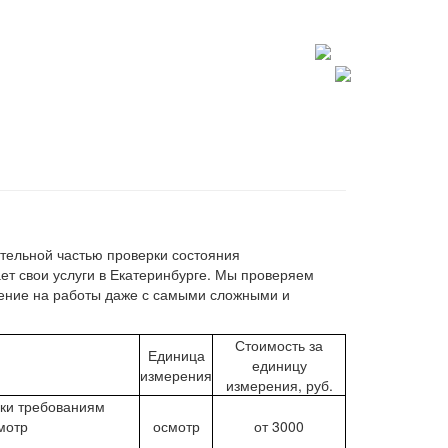
+7 812 602 7727
spb@lablte.ru
ательной частью проверки состояния
ет свои услуги в Екатеринбурге. Мы проверяем
шение на работы даже с самыми сложными и
Стоимость за
Единица
единицу
измерения
измерения, руб.
вки требованиям
мотр
осмотр
от 3000