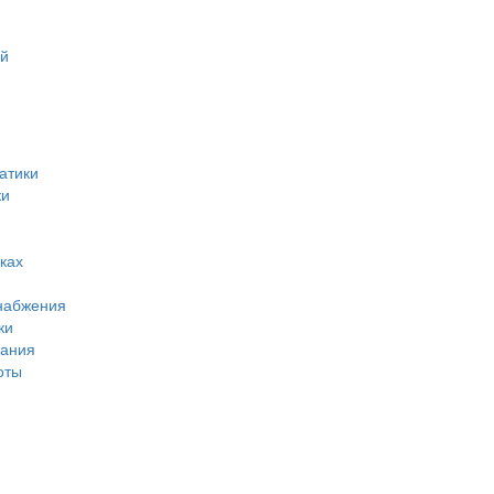
ий
атики
ки
ках
набжения
ки
вания
оты