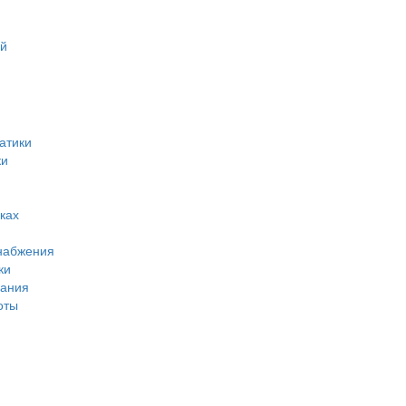
ий
атики
ки
ках
набжения
ки
вания
оты