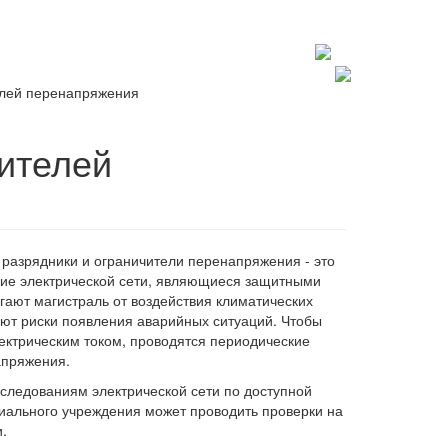
+7 812 602 7727
spb@lablte.ru
елей перенапряжения
ителей
разрядники и ограничители перенапряжения - это
ие электрической сети, являющиеся защитными
гают магистраль от воздействия климатических
ют риски появления аварийных ситуаций. Чтобы
ектрическим током, проводятся периодические
апряжения.
следованиям электрической сети по доступной
иального учреждения может проводить проверки на
.