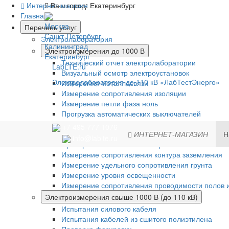
Интернет-магазин
Ваш город:
Екатеринбург
Главная
Москва
Перечень услуг
Санкт-Петербург
Электролаборатория
Калининград
Электроизмерения до 1000 В
Екатеринбург
Технический отчет электролаборатории
LabLTE.ru
Визуальный осмотр электроустановок
Электролаборатория до 110 кВ «ЛабТестЭнерго»
Измерения металлосвязи
Измерение сопротивления изоляции
Измерение петли фаза ноль
Прогрузка автоматических выключателей
Проверка устройств защитного отключения (УЗО)
+7 495 777 1076
Испытание устройств АВР
ИНТЕРНЕТ-МАГАЗИН
Н
info@lablte.ru
Проверка систем молниезащиты
Измерение сопротивления контура заземления
Измерение удельного сопротивления грунта
Измерение уровня освещенности
Измерение сопротивления проводимости полов и
Электроизмерения свыше 1000 В (до 110 кВ)
Испытания силового кабеля
Испытания кабелей из сшитого полиэтилена