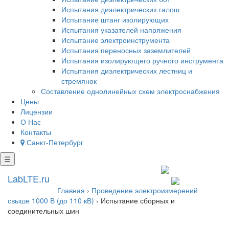
Испытания диэлектрических галош
Испытание штанг изолирующих
Испытания указателей напряжения
Испытание электроинструмента
Испытания переносных заземлителей
Испытания изолирующего ручного инструмента
Испытания диэлектрических лестниц и
стремянок
Составление однолинейных схем электроснабжения
Цены
Лицензии
О Нас
Контакты
Санкт-Петербург
☰
+7 812 602 7727
LabLTE.ru
spb@lablte.ru
Главная
›
Проведение электроизмерений
свыше 1000 В (до 110 кВ)
›
Испытание сборных и
соединительных шин