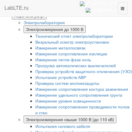
Интернет-магазин
+7 495 777 1076
LabLTE.ru
Toggl
Главная
info@lablte.ru
naviga
Перечень услуг
Электролаборатория
Электроизмерения до 1000 В
Технический отчет электролаборатории
Визуальный осмотр электроустановок
Измерения металлосвязи
Измерение сопротивления изоляции
Измерение петли фаза ноль
Прогрузка автоматических выключателей
Проверка устройств защитного отключения (УЗО)
Испытание устройств АВР
Проверка систем молниезащиты
Измерение сопротивления контура заземления
Измерение удельного сопротивления грунта
Измерение уровня освещенности
Измерение сопротивления проводимости полов
и стен
Электроизмерения свыше 1000 В (до 110 кВ)
Испытания силового кабеля