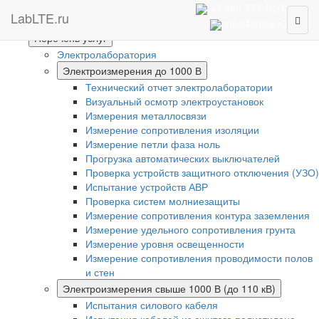
Интернет-магазин
+7 495 777 1076
LabLTE.ru
Togg
Главная
info@lablte.ru
navig
Перечень услуг
Электролаборатория
Электроизмерения до 1000 В
Технический отчет электролаборатории
Визуальный осмотр электроустановок
Измерения металлосвязи
Измерение сопротивления изоляции
Измерение петли фаза ноль
Прогрузка автоматических выключателей
Проверка устройств защитного отключения (УЗО)
Испытание устройств АВР
Проверка систем молниезащиты
Измерение сопротивления контура заземления
Измерение удельного сопротивления грунта
Измерение уровня освещенности
Измерение сопротивления проводимости полов
и стен
Электроизмерения свыше 1000 В (до 110 кВ)
Испытания силового кабеля