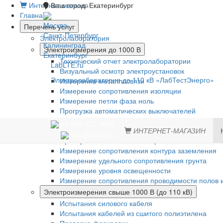
Интернет-магазин
Ваш город:
Екатеринбург
Главная
Москва
Перечень услуг
Санкт-Петербург
Электролаборатория
Калининград
Электроизмерения до 1000 В
Екатеринбург
Технический отчет электролаборатории
LabLTE.ru
Визуальный осмотр электроустановок
Электролаборатория до 110 кВ «ЛабТестЭнерго»
Измерения металлосвязи
Измерение сопротивления изоляции
Измерение петли фаза ноль
Прогрузка автоматических выключателей
Проверка устройств защитного отключения (УЗО)
+7 495 777 1076
Испытание устройств АВР
ИНТЕРНЕТ-МАГАЗИН
info@lablte.ru
Проверка систем молниезащиты
Измерение сопротивления контура заземления
Измерение удельного сопротивления грунта
Измерение уровня освещенности
Измерение сопротивления проводимости полов и
Электроизмерения свыше 1000 В (до 110 кВ)
Испытания силового кабеля
Испытания кабелей из сшитого полиэтилена