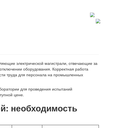
+7 812 602 7727
spb@lablte.ru
вляющие электрической магистрали, отвечающие за
 отключении оборудования. Корректная работа
ности труда для персонала на промышленных
боратории для проведения испытаний
тупной цене.
й: необходимость