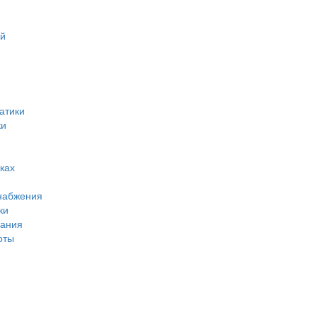
ий
атики
ки
ках
набжения
ки
вания
оты